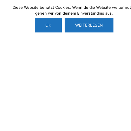
Diese Website benutzt Cookies. Wenn du die Website weiter nut
gehen wir von deinem Einverständnis aus.
OK
WEITERLESEN
HOL´DIR JETZT DEINE ERSTI-TÜTE!
DAS ORIGINAL!
Test Test
test
test
KOSTENLOS
komplett online
umwenltfreundlich/kein Abfall oder