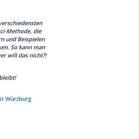
verschiedensten
ci-Methode, die
rn und Beispielen
ken
. So kann man
r will das nicht?!
leibt!
tät Würzburg