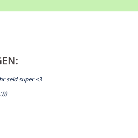
GEN:
hr seid super <3
)))