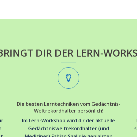
BRINGT DIR DER LERN-WORK
Die besten Lerntechniken vom Gedächtnis-
Weltrekordhalter persönlich!
ur
Im Lern-Workshop wird dir der aktuelle
n
Gedächtnisweltrekordhalter (und
s
et
Mediziner) Fabian Saal die genialsten