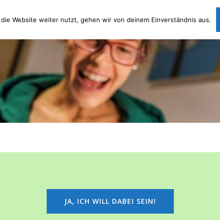
die Website weiter nutzt, gehen wir von deinem Einverständnis aus.
Lernpakete
Lernkurs
Angebot
Kostenlos
NEU!
NEU!
JA, ICH WILL DABEI SEIN!