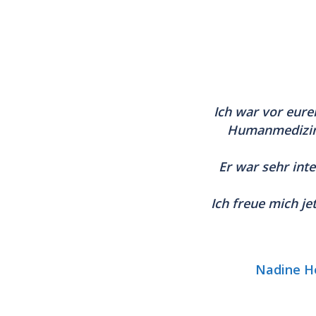
Ich war
vor eure
Humanmedizin
Er war
sehr int
Ich freue mich j
Nadine He