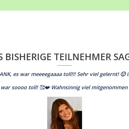
 BISHERIGE TEILNEHMER SA
ANK, es war meeeegaaaa toll!!! Sehr viel gelernt! 🙂
i
 war soooo toll! 🥰❤️
Wahnsinnig viel mitgenommen :