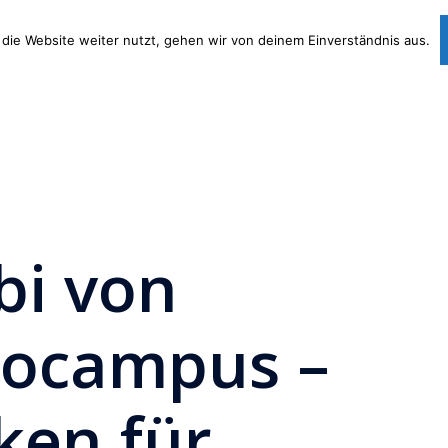
die Website weiter nutzt, gehen wir von deinem Einverständnis aus.
Lernpakete
Lernkurs
Angebot
Kostenlos
NEU!
NEU!
bi von
ocampus –
ken für