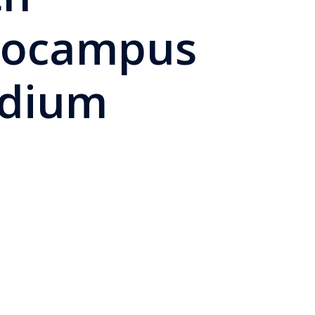
pocampus
udium