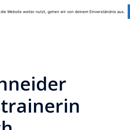
die Website weiter nutzt, gehen wir von deinem Einverständnis aus.
Lernpakete
Lernkurs
Angebot
Kostenlos
NEU!
NEU!
chneider
trainerin
ch