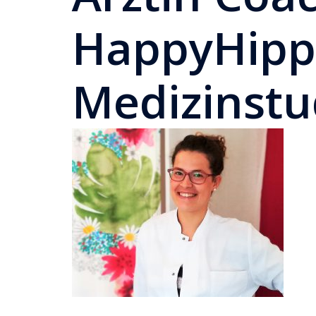
HappyHip
Medizinst